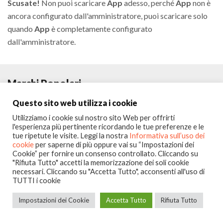
Scusate!
Non puoi scaricare
App
adesso, perché
App
non è
ancora configurato dall'amministratore, puoi scaricare solo
quando
App
è completamente configurato
dall'amministratore.
Marchi Popolari
Questo sito web utilizza i cookie
Utilizziamo i cookie sul nostro sito Web per offrirti
l'esperienza più pertinente ricordando le tue preferenze e le
tue ripetute le visite. Leggi la nostra
Informativa sull’uso dei
cookie
per saperne di più oppure vai su “Impostazioni dei
Cookie” per fornire un consenso controllato. Cliccando su
"Rifiuta Tutto" accetti la memorizzazione dei soli cookie
necessari. Cliccando su "Accetta Tutto", acconsenti all'uso di
Seguici su:
TUTTI i cookie
Copyright © 2020
Portalclub
All Rights Reserved
Impostazioni dei Cookie
Accetta Tutto
Rifiuta Tutto